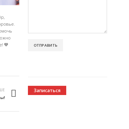
ёр,
оровье.
помочь
можно
! 💙
ШЕ
Записаться
вы!