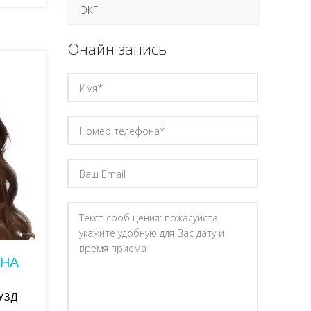
ЭКГ
руб
Онайн запись
руб
руб
руб
руб
руб
руб
руб
руб
ЯНА
руб
руб
 УЗД