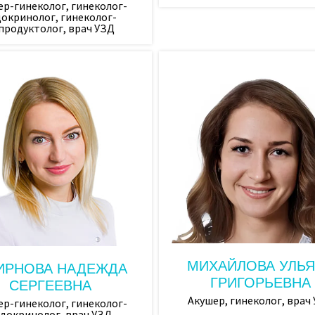
ер-гинеколог, гинеколог-
окринолог, гинеколог-
6950,00
продуктолог, врач УЗД
она Био-Т Ag)
9300,00
1100,00
тива ИМПЛАНОН (без стоимости контрацептива)
4000,00
тива ИМПЛАНОН (включая стоимость
26600,00
нта ИМПЛАНОН
5200,00
сследования)
3950,00
айпель-биопсия)
3950,00
20400,00
МИХАЙЛОВА УЛЬ
11200,00
ИРНОВА НАДЕЖДА
ГРИГОРЬЕВНА
СЕРГЕЕВНА
5700,00
Акушер, гинеколог, врач
ер-гинеколог, гинеколог-
докринолог, врач УЗД