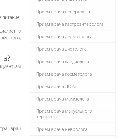
руб
Приём врача венеролога
 питание,
руб
Приём врача гастроэнтеролога
циалист, в
руб
Приём врача дерматолога
оме того,
руб
Приём врача диетолога
га?
руб
Приём врача кардиолога
ациенткам
Приём врача косметолога
руб
Приём врача ЛОРа
руб
Приём врача маммолога
руб
Приём врача мануального
терапевта
руб
отра врач
Приём врача невролога
руб