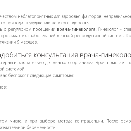
ми гиалуроновой кислоты 1 мл (1 шприц)
16200,00
еством неблагоприятных для здоровья факторов: неправильное
ших половых губ методом Плазмолифтинга (кроме
11900,00
 это приводит к ухудшению женского здоровья.
ть о регулярном посещении
врача-гинеколога
. Гинеколог – спе
с осмотром
5200,00
и профилактика заболеваний женской репродуктивной системы. Кр
тяжении 9 месяцев.
1300,00
добиться консультация врача-гинеколо
х половых губ методом Плазмолифтинга (кроме
10800,00
ктерны исключительно для женского организма. Врач помогает п
ой системой
ми гиалуроновой кислоты 2 мл (2 шприца
27000,00
 вас беспокоят следующие симптомы:
тами гиалуроновой кислоты (1 мл)
16200,00
нов;
900,00
роходимости маточных труб)
11000,00
 том числе, и при выборе метода контрацепции. После осм
4000,00
ежелательной беременности.