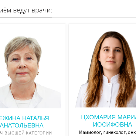
й тромбоцитами плазмы (PRP) (кроме REGENLAB)
9500,00
иём ведут врачи:
ости препарата)
2900,00
1200,00
 сеанс)
1200,00
1400,00
нная пластика) лазером СО2 BIOXEL
19900,00
ых органов на аппарате BIOXEL
19900,00
дом
 спирали
7400,00
х органах (за ед.)
1500,00
ЦХОМАРИЯ МАРИ
ЕЖИНА НАТАЛЬЯ
ИОСИФОВНА
3400,00
АНАТОЛЬЕВНА
Маммолог, гинеколог, он
АЧ ВЫСШЕЙ КАТЕГОРИИ
ща
4850,00