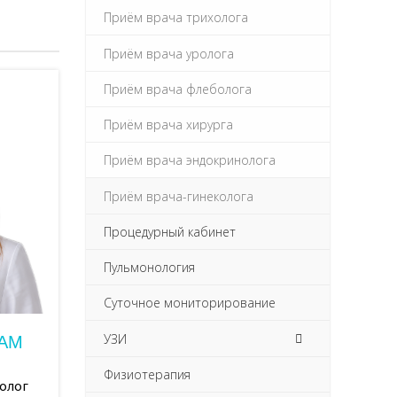
руб
Приём врача трихолога
руб
Приём врача уролога
Приём врача флеболога
руб
Приём врача хирурга
руб
Приём врача эндокринолога
руб
Приём врача-гинеколога
руб
Процедурный кабинет
руб
Пульмонология
руб
Суточное мониторирование
руб
УЗИ
АМ
руб
Физиотерапия
колог
руб