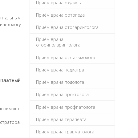
Приём врача окулиста
руб
руб
Приём врача ортопеда
ентальным
инекологу
Приём врача отоларинголога
руб
Приём врача
оториноларинголога
руб
Приём врача офтальмолога
руб
Приём врача педиатра
.
Платный
руб
Приём врача подолога
Приём врача проктолога
руб
Приём врача профпатолога
понимают,
руб
Приём врача терапевта
руб
стратора,
руб
Приём врача травматолога