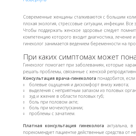
11.1.1
Увеличение объема точки G препарата
Современные женщины сталкиваются с большим колич
11.1.5
Увлажнение и повышение тонуса боль
плохая экология, стрессовые ситуации, инфекции. Все
REGENLAB)
Чтобы поддержать женское здоровье следует помни
11.
Постановка на учет по беременности 
компетенцию которого входит диагностика, лечение 
гинеколог занимается ведением беременности на про
11.03.01
Выписка из амбулаторной карты
При каких симптомах может пона
11.1.4
Увлажнение и повышение тонуса малы
REGENLAB)
Гинеколог помогает при заболеваниях, которые хара
решать проблемы, связанные с женской репродуктивн
11.1.1.1
Увеличение объема точки G препарата
Консультация врача-гинеколога
понадобится, если
болевые ощущения и дискомфорт внизу живота;
11.1.2
Уменьшение объема влагалища препара
выделения с неприятным запахом из половых орга
Исследования и диагностика
зуд и жжение в области половых губ;
боль при половом акте;
11.04.01
Забор материала
боль при мочеиспускании;
проблемы с зачатием.
11.04.02
Соногистероскопия (УЗГСС проверка п
Платная консультация гинеколога
актуальна, в
11.04.03
Кольпоскопия
порекомендует пациентке действенные средства от н