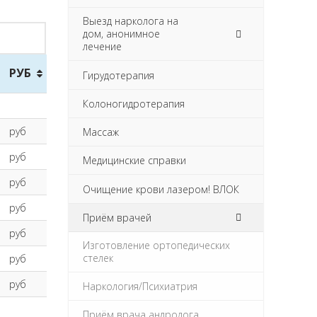
Выезд нарколога на
дом, анонимное
лечение
РУБ
Гирудотерапия
Колоногидротерапия
руб
Массаж
руб
Медицинские справки
руб
Очищение крови лазером! ВЛОК
руб
Приём врачей
руб
Изготовление ортопедических
стелек
руб
руб
Наркология/Психиатрия
руб
Приём врача андролога