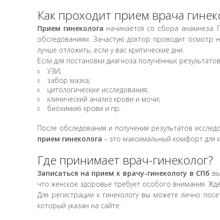
11.04.04
Диагностика рака шейки матки на аппа
Как проходит прием врача гинек
11.04.05
Вульвоскопия
Прием гинеколога
начинается со сбора анамнеза. П
обследованиям. Зачастую доктор проводит осмотр на
Анестезия
лучше отложить, если у вас критические дни.
11.05.01
Местная анестезия (лидокаин)
Если для постановки диагноза полученных результатов
УЗИ;
11.05.02
Местная анестезия (ультракаин)
забор мазка;
цитологические исследования;
11.05.03
Местная анестезия "Эмла"
клинический анализ крови и мочи;
биохимию крови и пр.
Манипуляции и физиолечение
После обследования и получения результатов исслед
11.06.01
Обработка влагалища комплексная (вк
прием гинеколога
препарат)
– это максимальный комфорт для к
Где принимает врач-гинеколог?
11.06.02
Гигиеническая обработка влагалища и
Записаться на прием к врачу-гинекологу в СПб
вы
11.06.03
Парацервикальная блокада
что женское здоровье требует особого внимания. Жде
11.06.04
Введение обогащенной тромбоцитами п
Для регистрации к гинекологу вы можете лично посе
который указан на сайте.
11.06.05
Установка примерочного кольца для п