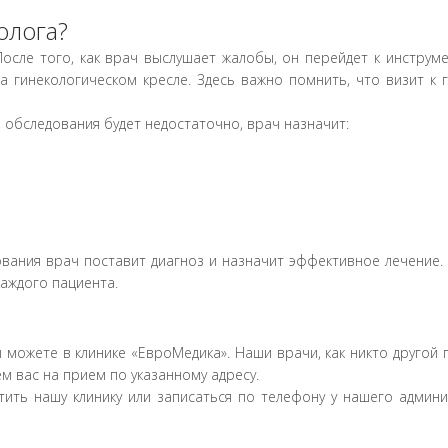
рате TruScreen
3900,00
олога?
4000,00
осле того, как врач выслушает жалобы, он перейдет к инструм
 гинекологическом кресле. Здесь важно помнить, что визит к г
900,00
 обследования будет недостаточно, врач назначит:
1300,00
1600,00
ования врач поставит диагноз и назначит эффективное лечение
лючая одноразовое зеркало и лекарственный
1600,00
аждого пациента.
ли вульвы
1000,00
 можете в клинике «ЕвроМедика». Наши врачи, как никто другой 
1800,00
м вас на прием по указанному адресу.
лазмы в гинекологии (PRP) (кроме REGENLAB)
5900,00
тить нашу клинику или записаться по телефону у нашего админи
одбора пессария
800,00