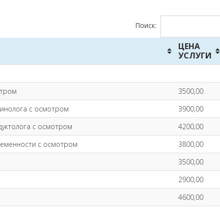
Поиск:
ЦЕНА
УСЛУГИ
отром
3500,00
ринолога с осмотром
3900,00
дуктолога с осмотром
4200,00
ременности с осмотром
3800,00
3500,00
2900,00
4600,00
м Плазмолифтинга (кроме REGENLAB)
13000,00