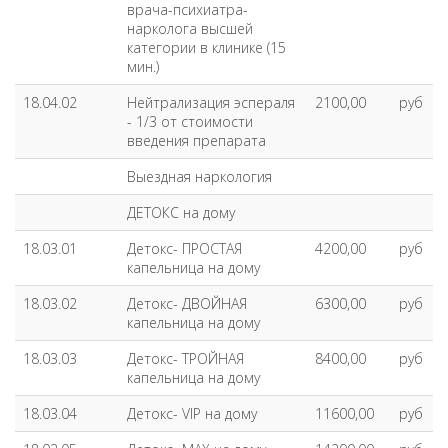
врача-психиатра-
нарколога высшей
категории в клинике (15
мин.)
18.04.02
Нейтрализация эспераля
2100,00
руб
- 1/3 от стоимости
введения препарата
Выездная наркология
ДЕТОКС на дому
18.03.01
Детокс- ПРОСТАЯ
4200,00
руб
капельница на дому
18.03.02
Детокс- ДВОЙНАЯ
6300,00
руб
капельница на дому
18.03.03
Детокс- ТРОЙНАЯ
8400,00
руб
капельница на дому
18.03.04
Детокс- VIP на дому
11600,00
руб