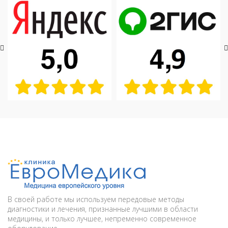
В своей работе мы используем передовые методы
диагностики и лечения, признанные лучшими в области
медицины, и только лучшее, непременно современное