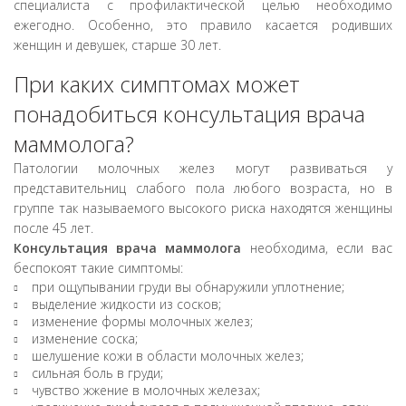
специалиста с профилактической целью необходимо
Пункция (биопсия) кисты
3200
руб
ежегодно. Особенно, это правило касается родивших
молочной железы
женщин и девушек, старше 30 лет.
Анестезия
800
руб
При каких симптомах может
инфильтрационная - 1
категория сложности
понадобиться консультация врача
Анестезия
1200
руб
маммолога?
инфильтрационная -2
категория сложности
Патологии молочных желез могут развиваться у
представительниц слабого пола любого возраста, но в
Цитологическое
1500
руб
группе так называемого высокого риска находятся женщины
исследование (одна
после 45 лет.
локация)
Консультация врача маммолога
необходима, если вас
Манипуляция под
1500
руб
беспокоят такие симптомы:
контролем УЗИ
при ощупывании груди вы обнаружили уплотнение;
выделение жидкости из сосков;
Трепанобиопсия
8400
руб
изменение формы молочных желез;
молочной железы
изменение соска;
шелушение кожи в области молочных желез;
Гистологическое
3160
руб
сильная боль в груди;
исследование
чувство жжение в молочных железах;
операционного