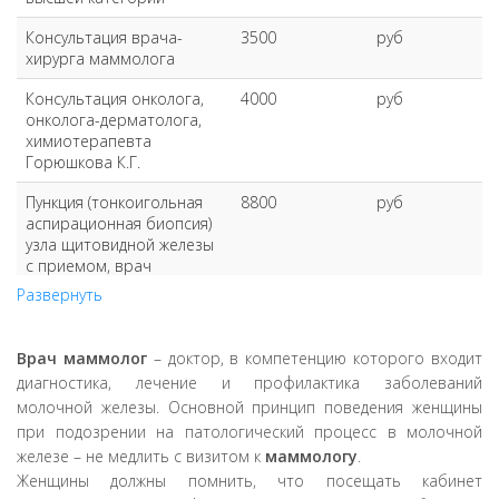
Консультация врача-
3500
руб
хирурга маммолога
Консультация онколога,
4000
руб
онколога-дерматолога,
химиотерапевта
Горюшкова К.Г.
Пункция (тонкоигольная
8800
руб
аспирационная биопсия)
узла щитовидной железы
с приемом, врач
Горюшков К.Г.
Развернуть
Пункция (биопсия) узла
3200
руб
щитовидной железы
Врач маммолог
– доктор, в компетенцию которого входит
диагностика, лечение и профилактика заболеваний
Пункция (тонкоигольная
9500
руб
молочной железы. Основной принцип поведения женщины
аспирационная биопсия)
молочной железы с
при подозрении на патологический процесс в молочной
приемом, врач Горюшков
железе – не медлить с визитом к
маммологу
.
К.Г.
Женщины должны помнить, что посещать кабинет