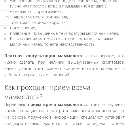
увеличение лимфоузлов в подмышечной впадине, отек
материала (один образец)
плеча или пространства в подмышечной впадине,
изменяется форма железы,
Местная анестезия
800
руб
появляется места втягивания,
симптом “лимонной корочки”,
покраснение,
появление, повышенные температуры молочных желез,
Если по линии матери кто – то болел заболеваниями
молочных желёз, то есть наследственность.
Платная консультация маммолога
– это первое, что
нужно сделать при наличии вышеуказанных симптомов.
Ранняя диагностика поможет вовремя выявить патологию и
избежать серьезных осложнений.
Как проходит прием врача
маммолога?
Первичный
прием врача маммолога
состоит из изучения
анамнеза пациентки, осмотра и пальпации молочных желез.
На основе полученной информации специалист установит
предварительный диагноз, а также определит объем