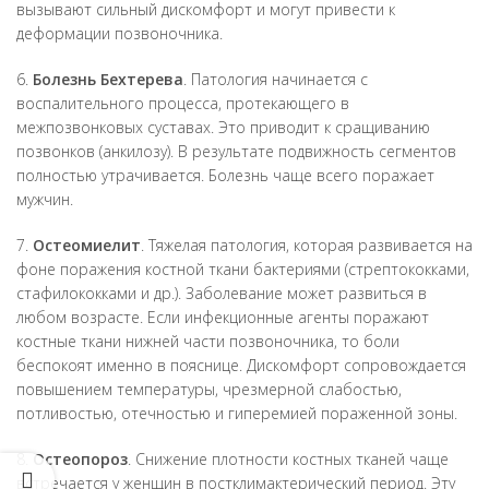
вызывают сильный дискомфорт и могут привести к
деформации позвоночника.
6.
Болезнь Бехтерева
. Патология начинается с
воспалительного процесса, протекающего в
межпозвонковых суставах. Это приводит к сращиванию
позвонков (анкилозу). В результате подвижность сегментов
полностью утрачивается. Болезнь чаще всего поражает
мужчин.
7.
Остеомиелит
. Тяжелая патология, которая развивается на
фоне поражения костной ткани бактериями (стрептококками,
стафилококками и др.). Заболевание может развиться в
любом возрасте. Если инфекционные агенты поражают
костные ткани нижней части позвоночника, то боли
беспокоят именно в пояснице. Дискомфорт сопровождается
повышением температуры, чрезмерной слабостью,
потливостью, отечностью и гиперемией пораженной зоны.
8.
Остеопороз
. Снижение плотности костных тканей чаще
встречается у женщин в постклимактерический период. Эту