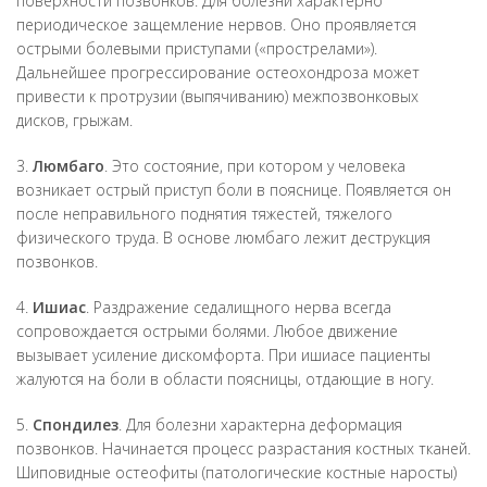
поверхности позвонков. Для болезни характерно
периодическое защемление нервов. Оно проявляется
острыми болевыми приступами («прострелами»).
Дальнейшее прогрессирование остеохондроза может
привести к протрузии (выпячиванию) межпозвонковых
дисков, грыжам.
3.
Люмбаго
. Это состояние, при котором у человека
возникает острый приступ боли в пояснице. Появляется он
после неправильного поднятия тяжестей, тяжелого
физического труда. В основе люмбаго лежит деструкция
позвонков.
4.
Ишиас
. Раздражение седалищного нерва всегда
сопровождается острыми болями. Любое движение
вызывает усиление дискомфорта. При ишиасе пациенты
жалуются на боли в области поясницы, отдающие в ногу.
5.
Спондилез
. Для болезни характерна деформация
позвонков. Начинается процесс разрастания костных тканей.
Шиповидные остеофиты (патологические костные наросты)