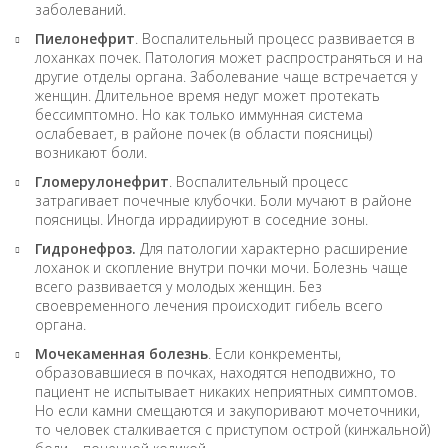
заболеваний.
Пиелонефрит
. Воспалительный процесс развивается в
лоханках почек. Патология может распространяться и на
другие отделы органа. Заболевание чаще встречается у
женщин. Длительное время недуг может протекать
бессимптомно. Но как только иммунная система
ослабевает, в районе почек (в области поясницы)
возникают боли.
Гломерулонефрит
. Воспалительный процесс
затрагивает почечные клубочки. Боли мучают в районе
поясницы. Иногда иррадиируют в соседние зоны.
Гидронефроз.
Для патологии характерно расширение
лоханок и скопление внутри почки мочи. Болезнь чаще
всего развивается у молодых женщин. Без
своевременного лечения происходит гибель всего
органа.
Мочекаменная болезнь
. Если конкременты,
образовавшиеся в почках, находятся неподвижно, то
пациент не испытывает никаких неприятных симптомов.
Но если камни смещаются и закупоривают мочеточники,
то человек сталкивается с приступом острой (кинжальной)