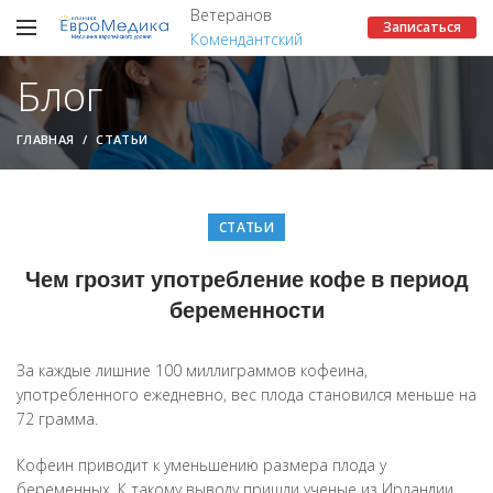
Ветеранов
Записаться
Комендантский
Блог
ГЛАВНАЯ
СТАТЬИ
СТАТЬИ
Чем грозит употребление кофе в период
беременности
За каждые лишние 100 миллиграммов кофеина,
употребленного ежедневно, вес плода становился меньше на
72 грамма.
Кофеин приводит к уменьшению размера плода у
беременных. К такому выводу пришли ученые из Ирландии.