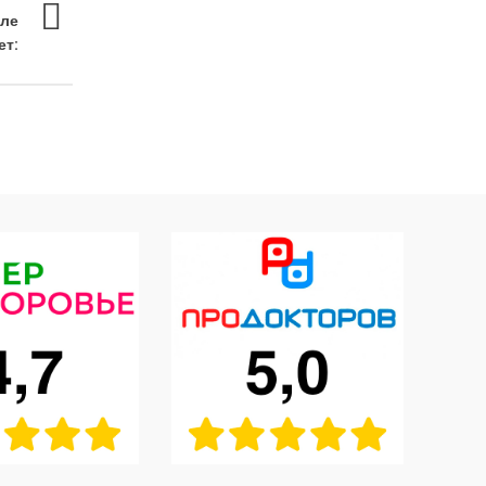
ле
ет: