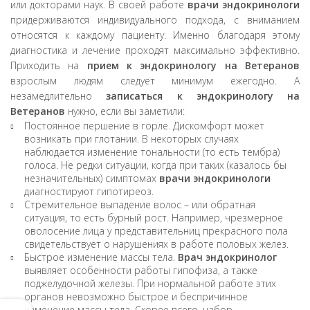
или докторами наук. В своей работе
врачи эндокринологи
придерживаются индивидуального подхода, с вниманием
относятся к каждому пациенту. Именно благодаря этому
диагностика и лечение проходят максимально эффективно.
Приходить на
прием к эндокринологу на Ветеранов
взрослым людям следует минимум ежегодно. А
незамедлительно
записаться к эндокринологу на
Ветеранов
нужно, если вы заметили:
Постоянное першение в горле. Дискомфорт может
возникать при глотании. В некоторых случаях
наблюдается изменение тональности (то есть тембра)
голоса. Не редки ситуации, когда при таких (казалось бы
незначительных) симптомах
врачи эндокринологи
диагностируют гипотиреоз.
Стремительное выпадение волос – или обратная
ситуация, то есть бурный рост. Например, чрезмерное
оволосение лица у представительниц прекрасного пола
свидетельствует о нарушениях в работе половых желез.
Быстрое изменение массы тела.
Врач эндокринолог
выявляет особенности работы гипофиза, а также
поджелудочной железы. При нормальной работе этих
органов невозможно быстрое и беспричинное
изменение массы тела. Скорее всего, набор