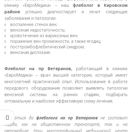
клинику «ЕвроМедика» – наш
флеболог в Кировском
районе
успешно диагностирует и лечит следующие
заболевания и патологии:
воспаление стенок вен;
венозная недостаточность;
кровотечение из варикозных вен;
поражение вен промежности, а также ягодиц;
посттромбофлебитический синдром;
венозная дисплазия.
Флеболог на пр Ветеранов,
работающий в клинике
«ЕвроМедика» – врач высшей категории, который имеет
многолетний практический опыт. Использование в работе
передового оборудования позволяет выявлять патологии
венозной системы на ранних стадиях, подбирать
оптимальную и наиболее эффективную схему лечения.
Добраться до
флеболога на пр Ветеранов
не составит
труда, как на общественном транспорте, так и на
автомобиле. Наш многопрофильный медицинский центр