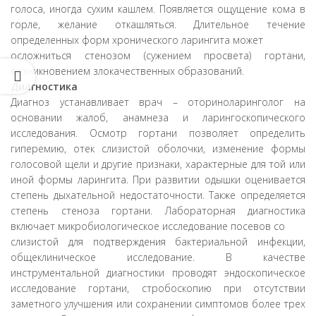
голоса, иногда сухим кашлем. Появляется ощущение кома в
горле, желание откашляться. Длительное течение
определенных форм хронического ларингита может
осложниться стенозом (сужением просвета) гортани,
возникновением злокачественных образований.
Диагностика
Диагноз устанавливает врач – оториноларинголог на
основании жалоб, анамнеза и ларингоскопического
исследования. Осмотр гортани позволяет определить
гиперемию, отек слизистой оболочки, изменение формы
голосовой щели и другие признаки, характерные для той или
иной формы ларингита. При развитии одышки оценивается
степень дыхательной недостаточности. Также определяется
степень стеноза гортани. Лабораторная диагностика
включает микробиологическое исследование посевов со
слизистой для подтверждения бактериальной инфекции,
общеклиническое исследование. В качестве
инструментальной диагностики проводят эндоскопическое
исследование гортани, стробоскопию при отсутствии
заметного улучшения или сохранении симптомов более трех