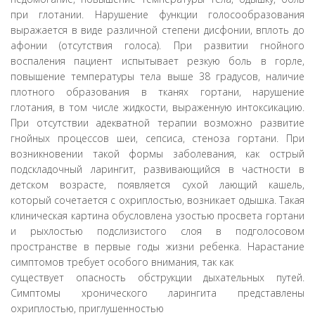
при глотании. Нарушение функции голосообразования
выражается в виде различной степени дисфонии, вплоть до
афонии (отсутствия голоса). При развитии гнойного
воспаления пациент испытывает резкую боль в горле,
повышение температуры тела выше 38 градусов, наличие
плотного образования в тканях гортани, нарушение
глотания, в том числе жидкости, выраженную интоксикацию.
При отсутствии адекватной терапии возможно развитие
гнойных процессов шеи, сепсиса, стеноза гортани. При
возникновении такой формы заболевания, как острый
подскладочный ларингит, развивающийся в частности в
детском возрасте, появляется сухой лающий кашель,
который сочетается с охриплостью, возникает одышка. Такая
клиническая картина обусловлена узостью просвета гортани
и рыхлостью подслизистого слоя в подголосовом
пространстве в первые годы жизни ребенка. Нарастание
симптомов требует особого внимания, так как
существует опасность обструкции дыхательных путей.
Симптомы хронического ларингита представлены
охриплостью, приглушенностью