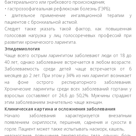
бактериального или грибкового происхождения;
• гастроэзофагеальная рефлюксная болезнь (ГЭРБ);
• длительное применение ингаляционной терапии у
пациентов с бронхиальной астмой.
Следует также указать такой фактор, как повышенная
голосовая нагрузка у лиц голосоречевых профессий при
развитии хронического ларингита.
Эпидемиология
Чаще всего острым ларингитом заболевают люди от 18 до
40 лет, однако заболевание встречается в любом возрасте.
Заболеваемость среди детей чаще встречается от 6
месяцев до 2 лет. При этом у 34% из них ларингит возникает
на фоне острого респираторного заболевания.
Хронические ларингиты среди всех заболеваний гортани у
взрослых составляют от 24,6 до 50,2%. Мужчины страдают
этим заболеванием значительно чаще женщин.
Клиническая картина и осложнения заболевания
Начало заболевания характеризуется внезапным
появлением охриплости, першения, саднения и сухости в
горле. Пациент может также испытывать насморк, кашель,
недомогание, повышение температуры тела, одышку, боль