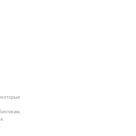
екоторые
биотикам,
а.