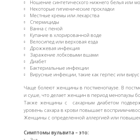
Ношение синтетического нижнего белья или мо
Некоторые гигиенические прокладки
Местные кремы или лекарства
Спермициды
Ванна с пеной
Купание в хлорированной воде
Велосипед или верховая езда
Дрожжевая инфекция
Заражение лобковыми вшами
Диабет
Бактериальные инфекции
Вирусные инфекции, такие как герпес или виру
Чаще болеют женщины в постменопаузе. В постме
и суше, что делает женщин в период менопаузы б
Также женщины с сахарным диабетом подверже
уровень сахара в крови повышает восприимчивос
Женщины с определенной аллергией или повышен
Симптомы вульвита – это:
Зуд