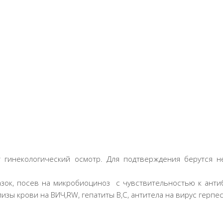
 гинекологический осмотр. Для подтверждения берутся н
азок, посев на микробиоциноз с чувствительностью к анти
изы крови на ВИЧ,RW, гепатиты В,С, антитела на вирус герпес