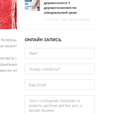
дерматолога +
дерматоскопия по
специальной цене
19.03.2026
Нет комментариев
ОНЛАЙН ЗАПИСЬ
 болезнь,
рое может
онтакта с
ерьезных
имости от