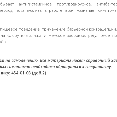
вает антигистаминное, противовирусное, антибактер
период, пока анализы в работе, врач назначает симптома
 пищевое поведение, применение барьерной контрацепции,
 на флору влагалища и женское здоровье, регулярное п
нёр.
ом по самолечению. Все материалы носят справочный ха
юбых симптомов необходимо обращаться к специалисту.
ику: 454-01-03 (доб.2)