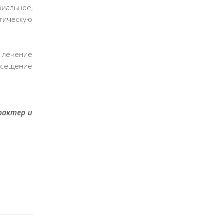
иальное,
тическую
 лечение
осещение
рактер и