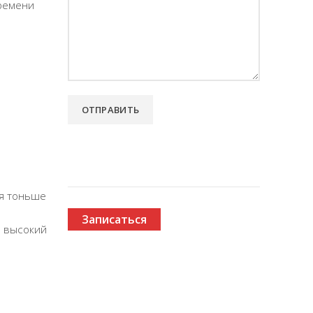
времени
ся тоньше
Записаться
 высокий