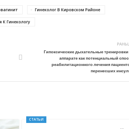
овагинит
Гинеколог В Кировском Районе
я К Гинекологу
РАНЬ
Гипоксические дыхательные тренировки
и
аппарате как потенциальный спо
реабилитационного лечения пациент
перенесших инсул
СТАТЬИ