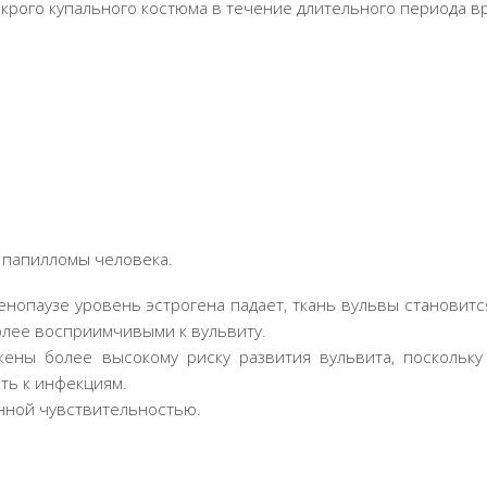
крого купального костюма в течение длительного периода 
с папилломы человека.
нопаузе уровень эстрогена падает, ткань вульвы становит
олее восприимчивыми к вульвиту.
ны более высокому риску развития вульвита, поскольку
ть к инфекциям.
ной чувствительностью.