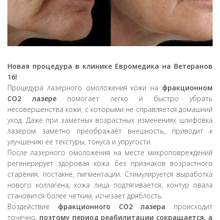
Новая процедура в клинике Евромедика на Ветеранов
16!
Процедура лазерного омоложения кожи на
фракционном
CO2 лазере
помогает легко и быстро убрать
несовершенства кожи, с которыми не справляется домашний
уход. Даже при заметных возрастных изменениях шлифовка
лазером заметно преображает внешность, приводит к
улучшению ее текстуры, тонуса и упругости.
После лазерного омоложения на месте микроповреждений
регенерирует здоровая кожа без признаков возрастного
старения, постакне, пигментации. Стимулируется выработка
нового коллагена, кожа лица подтягивается, контур овала
становится более четким, исчезает дряблость.
Воздействие
фракционного CO2 лазера
происходит
точечно,
поэтому период реабилитации сокращается, а