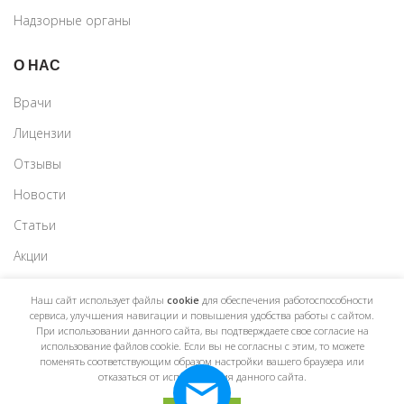
Надзорные органы
О НАС
Врачи
Лицензии
Отзывы
Новости
Статьи
Акции
Наш сайт использует файлы
cookie
для обеспечения работоспособности
сервиса, улучшения навигации и повышения удобства работы с сайтом.
При использовании данного сайта, вы подтверждаете свое согласие на
использование файлов cookie. Если вы не согласны с этим, то можете
поменять соответствующим образом настройки вашего браузера или
МЕДИЦИНСКИЙ ЦЕНТР
«ЕвроМедика»
2022
отказаться от использования данного сайта.
Информация предоставленная на сайте, является справочной и не является