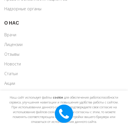
Надзорные органы
О НАС
Врачи
Лицензии
Отзывы
Новости
Статьи
Акции
Наш сайт использует файлы
cookie
для обеспечения работоспособности
сервиса, улучшения навигации и повышения удобства работы с сайтом.
При использовании данного сайта, вы подтверждаете свое согласие на
использование файлов cookie. Если вы не согласны с этим, то можете
поменять соответствующим образом настройки вашего браузера или
МЕДИЦИНСКИЙ ЦЕНТР
«ЕвроМедика»
2022
отказаться от использования данного сайта.