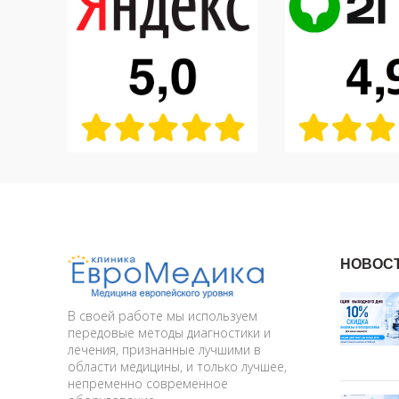
НОВОС
В своей работе мы используем
передовые методы диагностики и
лечения, признанные лучшими в
области медицины, и только лучшее,
непременно современное