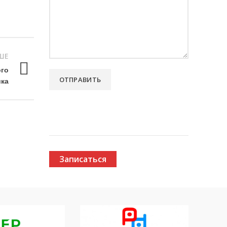
ШЕ
го
ика
Записаться