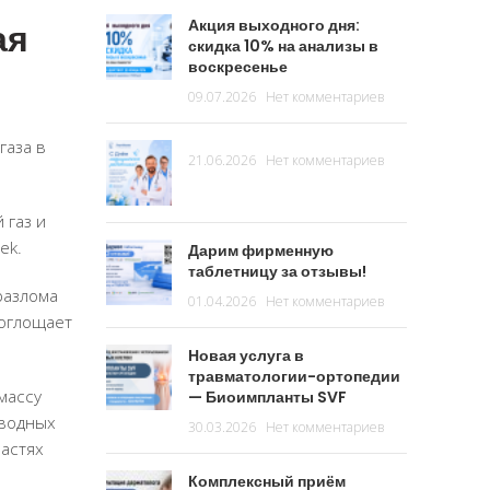
ая
Акция выходного дня:
скидка 10% на анализы в
воскресенье
09.07.2026
Нет комментариев
газа в
21.06.2026
Нет комментариев
 газ и
ek.
Дарим фирменную
таблетницу за отзывы!
разлома
01.04.2026
Нет комментариев
поглощает
Новая услуга в
травматологии-ортопедии
массу
— Биоимпланты SVF
оводных
30.03.2026
Нет комментариев
частях
Комплексный приём