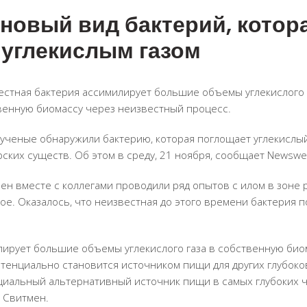
 новый вид бактерий, котор
 углекислым газом
естная бактерия ассимилирует большие объемы углекислого 
венную биомассу через неизвестный процесс.
 ученые обнаружили бактерию, которая поглощает углекислый
рских существ. Об этом в среду, 21 ноября, сообщает Newswe
ен вместе с коллегами проводили ряд опытов с илом в зоне 
е. Оказалось, что неизвестная до этого времени бактерия 
лирует большие объемы углекислого газа в собственную био
отенциально становится источником пищи для других глубок
нциальный альтернативный источник пищи в самых глубоких 
л Свитмен.