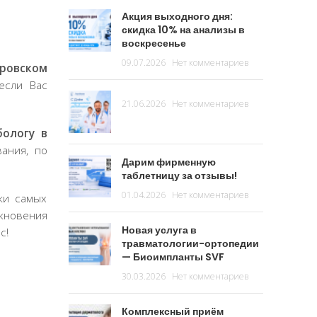
Акция выходного дня:
скидка 10% на анализы в
воскресенье
09.07.2026
Нет комментариев
ировском
если Вас
21.06.2026
Нет комментариев
бологу в
ания, по
Дарим фирменную
таблетницу за отзывы!
01.04.2026
Нет комментариев
ки самых
икновения
Новая услуга в
с!
травматологии-ортопедии
— Биоимпланты SVF
30.03.2026
Нет комментариев
Комплексный приём